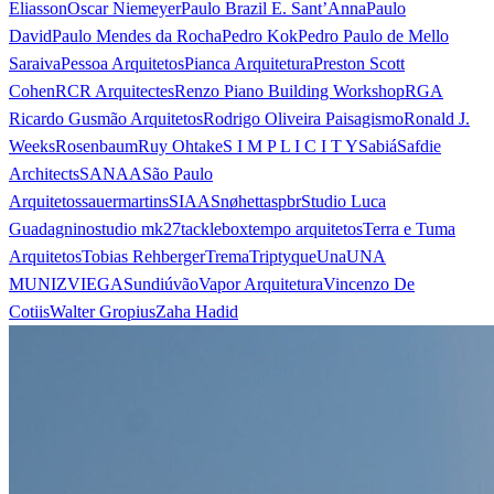
Eliasson
Oscar Niemeyer
Paulo Brazil E. Sant’Anna
Paulo
David
Paulo Mendes da Rocha
Pedro Kok
Pedro Paulo de Mello
Saraiva
Pessoa Arquitetos
Pianca Arquitetura
Preston Scott
Cohen
RCR Arquitectes
Renzo Piano Building Workshop
RGA
Ricardo Gusmão Arquitetos
Rodrigo Oliveira Paisagismo
Ronald J.
Weeks
Rosenbaum
Ruy Ohtake
S I M P L I C I T Y
Sabiá
Safdie
Architects
SANAA
São Paulo
Arquitetos
sauermartins
SIAA
Snøhetta
spbr
Studio Luca
Guadagnino
studio mk27
tacklebox
tempo arquitetos
Terra e Tuma
Arquitetos
Tobias Rehberger
Trema
Triptyque
Una
UNA
MUNIZVIEGAS
undiú
vão
Vapor Arquitetura
Vincenzo De
Cotiis
Walter Gropius
Zaha Hadid