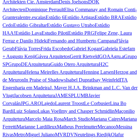
Architekten Cie. Amsterdam
Denis Joelsons
DOK
Architecten
Dominique Perrault
Elisa Commanay and Romain Conti-
Granteral
entre.escalas
Estúdio 6
Estúdio Artigas
Estúdio BRA
Estúdio
Cedo
Estúdio Gibraltar
Estúdio Gustavo Utrabo
Estúdio
HAA!
Estúdio Lava
Estudio Piloti
Estúdio PRG
Felipe Zene, Laura
Ferraz e Danilo Hideki
Fernando and Humberto Campana
Flávia
Gerab
Flávia Torres
Frida Escobedo
Gabriel Kogan
Gabriela Estefam
+ Augusto Kenji
Gávea Arquitetos
Gerrit Rietveld
GOAA
gru.a
Grupo
SP
GrupoDEArquitetura
Guido Otero Arquitetura
H2C
Arquitetura
Helena Meirelles Arquitetura
Henning Larsen
Herzog and
de Meuron
In Praise of Shadows
Isabel Duprat
Isay Weinfeld
ITA
Engenharia em Madeira
J. Mayer H.
J.A. Brinkman and L.C. Van der
Vlugt
Jacobsen Arquitetura
JAMESPLUMB
Javier
Corvalán
JPG.ARQ
Lajedo
Laurent Troost
Le Corbusier
Lina Bo
Bardi
Luiz Solano
Lukas Voellmy and Chasper Schmidlin
Maçonilio
Arquitetura
Marcelo Maia Rosa
March Studio
Mariana Caires
Mariana
Ferretti
Marianne Lardilleux
Matheus Perelmutter
Mecanoo
Messina
Rivas
Metro
Miguel Juliano
MVRDV
Neutelings Riedijk
Olafur