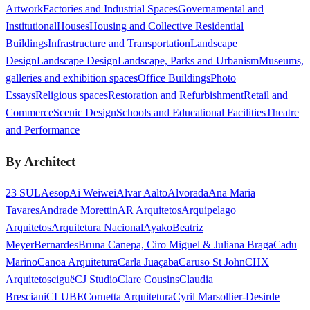
Artwork
Factories and Industrial Spaces
Governamental and
Institutional
Houses
Housing and Collective Residential
Buildings
Infrastructure and Transportation
Landscape
Design
Landscape Design
Landscape, Parks and Urbanism
Museums,
galleries and exhibition spaces
Office Buildings
Photo
Essays
Religious spaces
Restoration and Refurbishment
Retail and
Commerce
Scenic Design
Schools and Educational Facilities
Theatre
and Performance
By Architect
23 SUL
Aesop
Ai Weiwei
Alvar Aalto
Alvorada
Ana Maria
Tavares
Andrade Morettin
AR Arquitetos
Arquipelago
Arquitetos
Arquitetura Nacional
Ayako
Beatriz
Meyer
Bernardes
Bruna Canepa, Ciro Miguel & Juliana Braga
Cadu
Marino
Canoa Arquitetura
Carla Juaçaba
Caruso St John
CHX
Arquitetos
ciguë
CJ Studio
Clare Cousins
Claudia
Bresciani
CLUBE
Cornetta Arquitetura
Cyril Marsollier-Desir
de