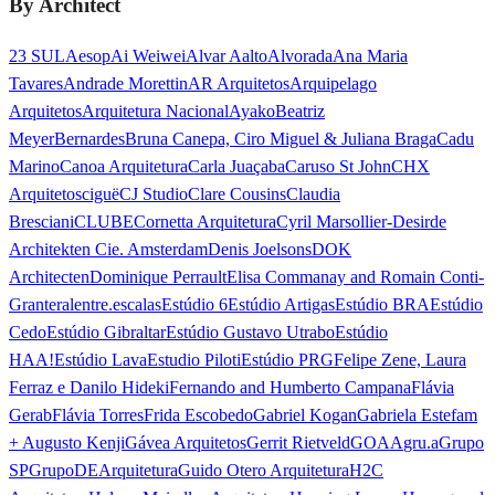
By Architect
23 SUL
Aesop
Ai Weiwei
Alvar Aalto
Alvorada
Ana Maria
Tavares
Andrade Morettin
AR Arquitetos
Arquipelago
Arquitetos
Arquitetura Nacional
Ayako
Beatriz
Meyer
Bernardes
Bruna Canepa, Ciro Miguel & Juliana Braga
Cadu
Marino
Canoa Arquitetura
Carla Juaçaba
Caruso St John
CHX
Arquitetos
ciguë
CJ Studio
Clare Cousins
Claudia
Bresciani
CLUBE
Cornetta Arquitetura
Cyril Marsollier-Desir
de
Architekten Cie. Amsterdam
Denis Joelsons
DOK
Architecten
Dominique Perrault
Elisa Commanay and Romain Conti-
Granteral
entre.escalas
Estúdio 6
Estúdio Artigas
Estúdio BRA
Estúdio
Cedo
Estúdio Gibraltar
Estúdio Gustavo Utrabo
Estúdio
HAA!
Estúdio Lava
Estudio Piloti
Estúdio PRG
Felipe Zene, Laura
Ferraz e Danilo Hideki
Fernando and Humberto Campana
Flávia
Gerab
Flávia Torres
Frida Escobedo
Gabriel Kogan
Gabriela Estefam
+ Augusto Kenji
Gávea Arquitetos
Gerrit Rietveld
GOAA
gru.a
Grupo
SP
GrupoDEArquitetura
Guido Otero Arquitetura
H2C