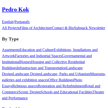
Pedro Kok
English
/
Português
All Projects
Films of Architecture
Contact & Bio
Substack Newsletter
By Type
Apartments
Education and Culture
Exhibitions, Installations and
Artwork
Factories and Industrial Spaces
Governamental and
Institutional
Houses
Housing and Collective Residential
Buildings
Infrastructure and Transportation
Landscape
Design
Landscape Design
Landscape, Parks and Urbanism
Museums,
galleries and exhibition spaces
Office Buildings
Photo
Essays
Religious spaces
Restoration and Refurbishment
Retail and
Commerce
Scenic Design
Schools and Educational Facilities
Theatre
and Performance