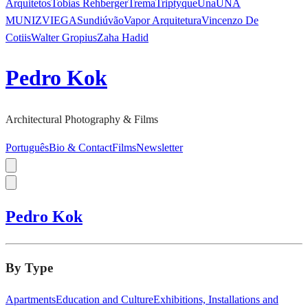
Arquitetos
Tobias Rehberger
Trema
Triptyque
Una
UNA
MUNIZVIEGAS
undiú
vão
Vapor Arquitetura
Vincenzo De
Cotiis
Walter Gropius
Zaha Hadid
Pedro Kok
Architectural Photography & Films
Português
Bio & Contact
Films
Newsletter
Pedro Kok
By Type
Apartments
Education and Culture
Exhibitions, Installations and