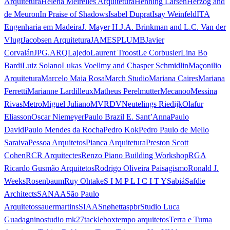
Arquitetura
Helena Meirelles Arquitetura
Henning Larsen
Herzog and
de Meuron
In Praise of Shadows
Isabel Duprat
Isay Weinfeld
ITA
Engenharia em Madeira
J. Mayer H.
J.A. Brinkman and L.C. Van der
Vlugt
Jacobsen Arquitetura
JAMESPLUMB
Javier
Corvalán
JPG.ARQ
Lajedo
Laurent Troost
Le Corbusier
Lina Bo
Bardi
Luiz Solano
Lukas Voellmy and Chasper Schmidlin
Maçonilio
Arquitetura
Marcelo Maia Rosa
March Studio
Mariana Caires
Mariana
Ferretti
Marianne Lardilleux
Matheus Perelmutter
Mecanoo
Messina
Rivas
Metro
Miguel Juliano
MVRDV
Neutelings Riedijk
Olafur
Eliasson
Oscar Niemeyer
Paulo Brazil E. Sant’Anna
Paulo
David
Paulo Mendes da Rocha
Pedro Kok
Pedro Paulo de Mello
Saraiva
Pessoa Arquitetos
Pianca Arquitetura
Preston Scott
Cohen
RCR Arquitectes
Renzo Piano Building Workshop
RGA
Ricardo Gusmão Arquitetos
Rodrigo Oliveira Paisagismo
Ronald J.
Weeks
Rosenbaum
Ruy Ohtake
S I M P L I C I T Y
Sabiá
Safdie
Architects
SANAA
São Paulo
Arquitetos
sauermartins
SIAA
Snøhetta
spbr
Studio Luca
Guadagnino
studio mk27
tacklebox
tempo arquitetos
Terra e Tuma