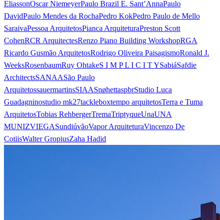
Eliasson
Oscar Niemeyer
Paulo Brazil E. Sant’Anna
Paulo
David
Paulo Mendes da Rocha
Pedro Kok
Pedro Paulo de Mello
Saraiva
Pessoa Arquitetos
Pianca Arquitetura
Preston Scott
Cohen
RCR Arquitectes
Renzo Piano Building Workshop
RGA
Ricardo Gusmão Arquitetos
Rodrigo Oliveira Paisagismo
Ronald J.
Weeks
Rosenbaum
Ruy Ohtake
S I M P L I C I T Y
Sabiá
Safdie
Architects
SANAA
São Paulo
Arquitetos
sauermartins
SIAA
Snøhetta
spbr
Studio Luca
Guadagnino
studio mk27
tacklebox
tempo arquitetos
Terra e Tuma
Arquitetos
Tobias Rehberger
Trema
Triptyque
Una
UNA
MUNIZVIEGAS
undiú
vão
Vapor Arquitetura
Vincenzo De
Cotiis
Walter Gropius
Zaha Hadid