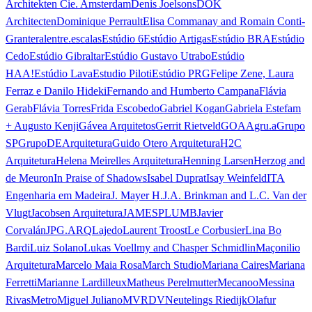
Architekten Cie. Amsterdam
Denis Joelsons
DOK
Architecten
Dominique Perrault
Elisa Commanay and Romain Conti-
Granteral
entre.escalas
Estúdio 6
Estúdio Artigas
Estúdio BRA
Estúdio
Cedo
Estúdio Gibraltar
Estúdio Gustavo Utrabo
Estúdio
HAA!
Estúdio Lava
Estudio Piloti
Estúdio PRG
Felipe Zene, Laura
Ferraz e Danilo Hideki
Fernando and Humberto Campana
Flávia
Gerab
Flávia Torres
Frida Escobedo
Gabriel Kogan
Gabriela Estefam
+ Augusto Kenji
Gávea Arquitetos
Gerrit Rietveld
GOAA
gru.a
Grupo
SP
GrupoDEArquitetura
Guido Otero Arquitetura
H2C
Arquitetura
Helena Meirelles Arquitetura
Henning Larsen
Herzog and
de Meuron
In Praise of Shadows
Isabel Duprat
Isay Weinfeld
ITA
Engenharia em Madeira
J. Mayer H.
J.A. Brinkman and L.C. Van der
Vlugt
Jacobsen Arquitetura
JAMESPLUMB
Javier
Corvalán
JPG.ARQ
Lajedo
Laurent Troost
Le Corbusier
Lina Bo
Bardi
Luiz Solano
Lukas Voellmy and Chasper Schmidlin
Maçonilio
Arquitetura
Marcelo Maia Rosa
March Studio
Mariana Caires
Mariana
Ferretti
Marianne Lardilleux
Matheus Perelmutter
Mecanoo
Messina
Rivas
Metro
Miguel Juliano
MVRDV
Neutelings Riedijk
Olafur