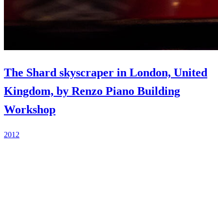
The Shard skyscraper in London, United
Kingdom, by Renzo Piano Building
Workshop
2012