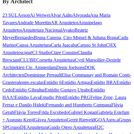
By Architect
23 SUL
Aesop
Ai Weiwei
Alvar Aalto
Alvorada
Ana Maria
Tavares
Andrade Morettin
AR Arquitetos
Arquipelago
Arquitetos
Arquitetura Nacional
Ayako
Beatriz
Meyer
Bernardes
Bruna Canepa, Ciro Miguel & Juliana Braga
Cadu
Marino
Canoa Arquitetura
Carla Juaçaba
Caruso St John
CHX
Arquitetos
ciguë
CJ Studio
Clare Cousins
Claudia
Bresciani
CLUBE
Cornetta Arquitetura
Cyril Marsollier-Desir
de
Architekten Cie. Amsterdam
Denis Joelsons
DOK
Architecten
Dominique Perrault
Elisa Commanay and Romain Conti-
Granteral
entre.escalas
Estúdio 6
Estúdio Artigas
Estúdio BRA
Estúdio
Cedo
Estúdio Gibraltar
Estúdio Gustavo Utrabo
Estúdio
HAA!
Estúdio Lava
Estudio Piloti
Estúdio PRG
Felipe Zene, Laura
Ferraz e Danilo Hideki
Fernando and Humberto Campana
Flávia
Gerab
Flávia Torres
Frida Escobedo
Gabriel Kogan
Gabriela Estefam
+ Augusto Kenji
Gávea Arquitetos
Gerrit Rietveld
GOAA
gru.a
Grupo
SP
GrupoDEArquitetura
Guido Otero Arquitetura
H2C