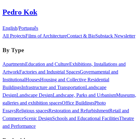
Pedro Kok
English
/
Português
All Projects
Films of Architecture
Contact & Bio
Substack Newsletter
By Type
Apartments
Education and Culture
Exhibitions, Installations and
Artwork
Factories and Industrial Spaces
Governamental and
Institutional
Houses
Housing and Collective Residential
Buildings
Infrastructure and Transportation
Landscape
Design
Landscape Design
Landscape, Parks and Urbanism
Museums,
galleries and exhibition spaces
Office Buildings
Photo
Essays
Religious spaces
Restoration and Refurbishment
Retail and
Commerce
Scenic Design
Schools and Educational Facilities
Theatre
and Performance