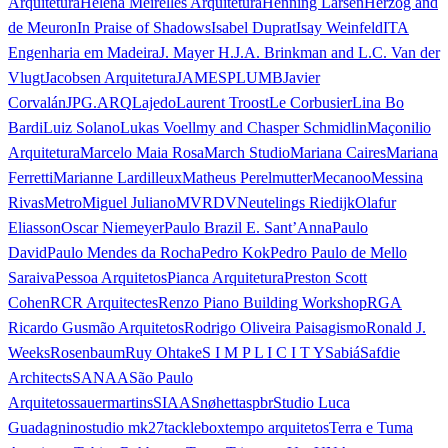
Arquitetura
Helena Meirelles Arquitetura
Henning Larsen
Herzog and
de Meuron
In Praise of Shadows
Isabel Duprat
Isay Weinfeld
ITA
Engenharia em Madeira
J. Mayer H.
J.A. Brinkman and L.C. Van der
Vlugt
Jacobsen Arquitetura
JAMESPLUMB
Javier
Corvalán
JPG.ARQ
Lajedo
Laurent Troost
Le Corbusier
Lina Bo
Bardi
Luiz Solano
Lukas Voellmy and Chasper Schmidlin
Maçonilio
Arquitetura
Marcelo Maia Rosa
March Studio
Mariana Caires
Mariana
Ferretti
Marianne Lardilleux
Matheus Perelmutter
Mecanoo
Messina
Rivas
Metro
Miguel Juliano
MVRDV
Neutelings Riedijk
Olafur
Eliasson
Oscar Niemeyer
Paulo Brazil E. Sant’Anna
Paulo
David
Paulo Mendes da Rocha
Pedro Kok
Pedro Paulo de Mello
Saraiva
Pessoa Arquitetos
Pianca Arquitetura
Preston Scott
Cohen
RCR Arquitectes
Renzo Piano Building Workshop
RGA
Ricardo Gusmão Arquitetos
Rodrigo Oliveira Paisagismo
Ronald J.
Weeks
Rosenbaum
Ruy Ohtake
S I M P L I C I T Y
Sabiá
Safdie
Architects
SANAA
São Paulo
Arquitetos
sauermartins
SIAA
Snøhetta
spbr
Studio Luca
Guadagnino
studio mk27
tacklebox
tempo arquitetos
Terra e Tuma