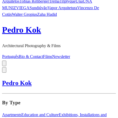
Arquitetos
Tobias Rehberger
Trema
Triptyque
Una
UNA
MUNIZVIEGAS
undiú
vão
Vapor Arquitetura
Vincenzo De
Cotiis
Walter Gropius
Zaha Hadid
Pedro Kok
Architectural Photography & Films
Português
Bio & Contact
Films
Newsletter
Pedro Kok
By Type
Apartments
Education and Culture
Exhibitions, Installations and