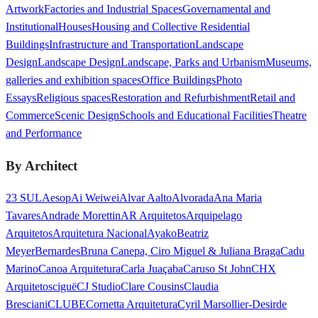
Artwork
Factories and Industrial Spaces
Governamental and
Institutional
Houses
Housing and Collective Residential
Buildings
Infrastructure and Transportation
Landscape
Design
Landscape Design
Landscape, Parks and Urbanism
Museums,
galleries and exhibition spaces
Office Buildings
Photo
Essays
Religious spaces
Restoration and Refurbishment
Retail and
Commerce
Scenic Design
Schools and Educational Facilities
Theatre
and Performance
By Architect
23 SUL
Aesop
Ai Weiwei
Alvar Aalto
Alvorada
Ana Maria
Tavares
Andrade Morettin
AR Arquitetos
Arquipelago
Arquitetos
Arquitetura Nacional
Ayako
Beatriz
Meyer
Bernardes
Bruna Canepa, Ciro Miguel & Juliana Braga
Cadu
Marino
Canoa Arquitetura
Carla Juaçaba
Caruso St John
CHX
Arquitetos
ciguë
CJ Studio
Clare Cousins
Claudia
Bresciani
CLUBE
Cornetta Arquitetura
Cyril Marsollier-Desir
de