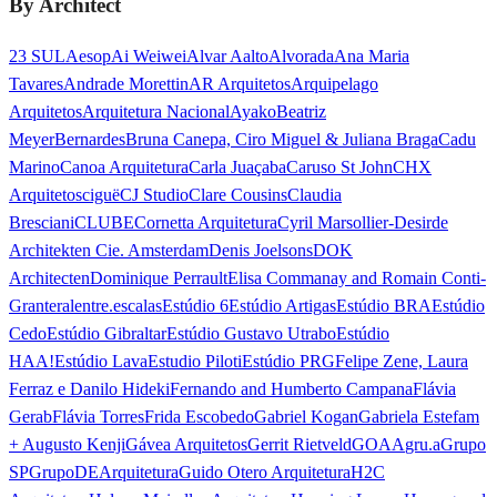
By Architect
23 SUL
Aesop
Ai Weiwei
Alvar Aalto
Alvorada
Ana Maria
Tavares
Andrade Morettin
AR Arquitetos
Arquipelago
Arquitetos
Arquitetura Nacional
Ayako
Beatriz
Meyer
Bernardes
Bruna Canepa, Ciro Miguel & Juliana Braga
Cadu
Marino
Canoa Arquitetura
Carla Juaçaba
Caruso St John
CHX
Arquitetos
ciguë
CJ Studio
Clare Cousins
Claudia
Bresciani
CLUBE
Cornetta Arquitetura
Cyril Marsollier-Desir
de
Architekten Cie. Amsterdam
Denis Joelsons
DOK
Architecten
Dominique Perrault
Elisa Commanay and Romain Conti-
Granteral
entre.escalas
Estúdio 6
Estúdio Artigas
Estúdio BRA
Estúdio
Cedo
Estúdio Gibraltar
Estúdio Gustavo Utrabo
Estúdio
HAA!
Estúdio Lava
Estudio Piloti
Estúdio PRG
Felipe Zene, Laura
Ferraz e Danilo Hideki
Fernando and Humberto Campana
Flávia
Gerab
Flávia Torres
Frida Escobedo
Gabriel Kogan
Gabriela Estefam
+ Augusto Kenji
Gávea Arquitetos
Gerrit Rietveld
GOAA
gru.a
Grupo
SP
GrupoDEArquitetura
Guido Otero Arquitetura
H2C