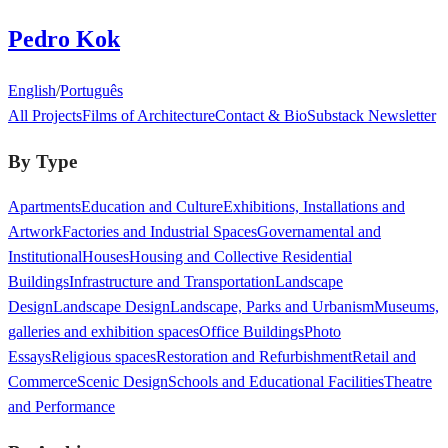
Pedro Kok
English
/
Português
All Projects
Films of Architecture
Contact & Bio
Substack Newsletter
By Type
Apartments
Education and Culture
Exhibitions, Installations and
Artwork
Factories and Industrial Spaces
Governamental and
Institutional
Houses
Housing and Collective Residential
Buildings
Infrastructure and Transportation
Landscape
Design
Landscape Design
Landscape, Parks and Urbanism
Museums,
galleries and exhibition spaces
Office Buildings
Photo
Essays
Religious spaces
Restoration and Refurbishment
Retail and
Commerce
Scenic Design
Schools and Educational Facilities
Theatre
and Performance