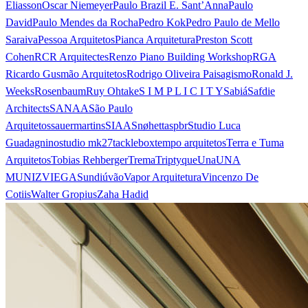
Eliasson
Oscar Niemeyer
Paulo Brazil E. Sant’Anna
Paulo
David
Paulo Mendes da Rocha
Pedro Kok
Pedro Paulo de Mello
Saraiva
Pessoa Arquitetos
Pianca Arquitetura
Preston Scott
Cohen
RCR Arquitectes
Renzo Piano Building Workshop
RGA
Ricardo Gusmão Arquitetos
Rodrigo Oliveira Paisagismo
Ronald J.
Weeks
Rosenbaum
Ruy Ohtake
S I M P L I C I T Y
Sabiá
Safdie
Architects
SANAA
São Paulo
Arquitetos
sauermartins
SIAA
Snøhetta
spbr
Studio Luca
Guadagnino
studio mk27
tacklebox
tempo arquitetos
Terra e Tuma
Arquitetos
Tobias Rehberger
Trema
Triptyque
Una
UNA
MUNIZVIEGAS
undiú
vão
Vapor Arquitetura
Vincenzo De
Cotiis
Walter Gropius
Zaha Hadid