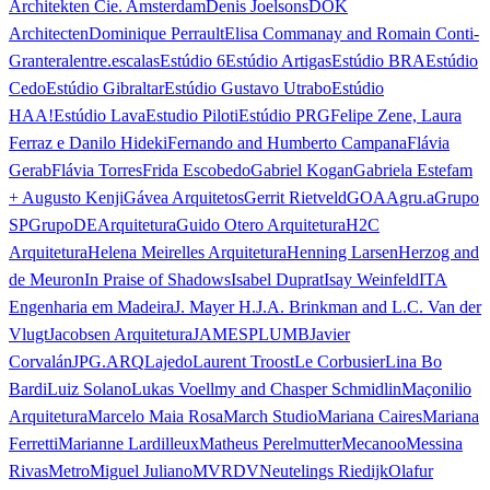
Architekten Cie. Amsterdam
Denis Joelsons
DOK
Architecten
Dominique Perrault
Elisa Commanay and Romain Conti-
Granteral
entre.escalas
Estúdio 6
Estúdio Artigas
Estúdio BRA
Estúdio
Cedo
Estúdio Gibraltar
Estúdio Gustavo Utrabo
Estúdio
HAA!
Estúdio Lava
Estudio Piloti
Estúdio PRG
Felipe Zene, Laura
Ferraz e Danilo Hideki
Fernando and Humberto Campana
Flávia
Gerab
Flávia Torres
Frida Escobedo
Gabriel Kogan
Gabriela Estefam
+ Augusto Kenji
Gávea Arquitetos
Gerrit Rietveld
GOAA
gru.a
Grupo
SP
GrupoDEArquitetura
Guido Otero Arquitetura
H2C
Arquitetura
Helena Meirelles Arquitetura
Henning Larsen
Herzog and
de Meuron
In Praise of Shadows
Isabel Duprat
Isay Weinfeld
ITA
Engenharia em Madeira
J. Mayer H.
J.A. Brinkman and L.C. Van der
Vlugt
Jacobsen Arquitetura
JAMESPLUMB
Javier
Corvalán
JPG.ARQ
Lajedo
Laurent Troost
Le Corbusier
Lina Bo
Bardi
Luiz Solano
Lukas Voellmy and Chasper Schmidlin
Maçonilio
Arquitetura
Marcelo Maia Rosa
March Studio
Mariana Caires
Mariana
Ferretti
Marianne Lardilleux
Matheus Perelmutter
Mecanoo
Messina
Rivas
Metro
Miguel Juliano
MVRDV
Neutelings Riedijk
Olafur