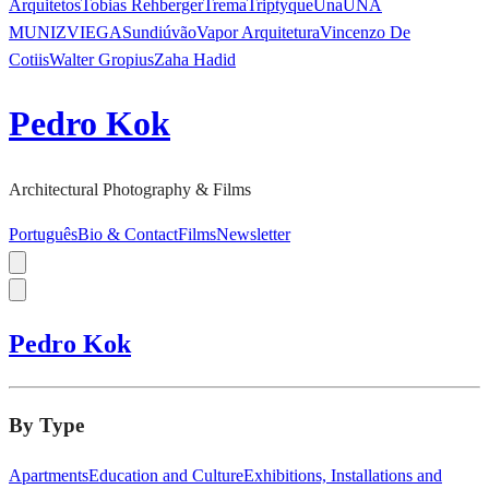
Arquitetos
Tobias Rehberger
Trema
Triptyque
Una
UNA
MUNIZVIEGAS
undiú
vão
Vapor Arquitetura
Vincenzo De
Cotiis
Walter Gropius
Zaha Hadid
Pedro Kok
Architectural Photography & Films
Português
Bio & Contact
Films
Newsletter
Pedro Kok
By Type
Apartments
Education and Culture
Exhibitions, Installations and