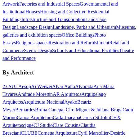
Artwork
Factories and Industrial Spaces
Governamental and
Institutional
Houses
Housing and Collective Residential
Buildings
Infrastructure and Transportation
Landscape
Design
Landscape Design
Landscape, Parks and Urbanism
Museums,
galleries and exhibition spaces
Office Buildings
Photo
Essays
Religious spaces
Restoration and Refurbishment
Retail and
Commerce
Scenic Design
Schools and Educational Facilities
Theatre
and Performance
By Architect
23 SUL
Aesop
Ai Weiwei
Alvar Aalto
Alvorada
Ana Maria
Tavares
Andrade Morettin
AR Arquitetos
Arquipelago
Arquitetos
Arquitetura Nacional
Ayako
Beatriz
Meyer
Bernardes
Bruna Canepa, Ciro Miguel & Juliana Braga
Cadu
Marino
Canoa Arquitetura
Carla Juaçaba
Caruso St John
CHX
Arquitetos
ciguë
CJ Studio
Clare Cousins
Claudia
Bresciani
CLUBE
Cornetta Arquitetura
Cyril Marsollier-Desir
de