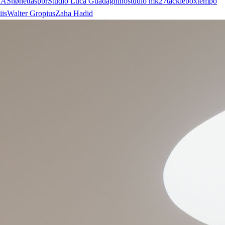
AA
Snøhetta
spbr
Studio Luca Guadagnino
studio mk27
tacklebox
tempo
iis
Walter Gropius
Zaha Hadid