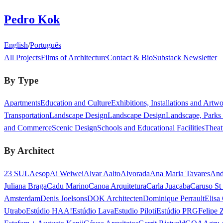
Pedro Kok
English
/
Português
All Projects
Films of Architecture
Contact & Bio
Substack Newsletter
By Type
Apartments
Education and Culture
Exhibitions, Installations and Artw
Transportation
Landscape Design
Landscape Design
Landscape, Parks
and Commerce
Scenic Design
Schools and Educational Facilities
Theat
By Architect
23 SUL
Aesop
Ai Weiwei
Alvar Aalto
Alvorada
Ana Maria Tavares
And
Juliana Braga
Cadu Marino
Canoa Arquitetura
Carla Juaçaba
Caruso St
Amsterdam
Denis Joelsons
DOK Architecten
Dominique Perrault
Elisa
Utrabo
Estúdio HAA!
Estúdio Lava
Estudio Piloti
Estúdio PRG
Felipe 