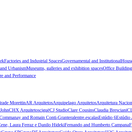
ork
Factories and Industrial Spaces
Governamental and Institutional
Hous
 and Urbanism
Museums, galleries and exhibition spaces
Office Building
re and Performance
rade Morettin
AR Arquitetos
Arquipelago Arquitetos
Arquitetura Nacion
 John
CHX Arquitetos
ciguë
CJ Studio
Clare Cousins
Claudia Bresciani
C
 Commanay and Romain Conti-Granteral
entre.escalas
Estúdio 6
Estúdio 
Zene, Laura Ferraz e Danilo Hideki
Fernando and Humberto Campana
F