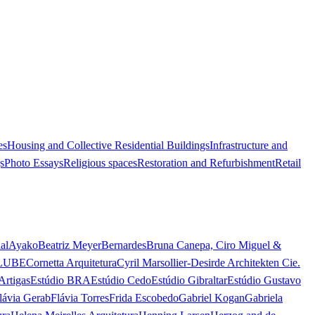
es
Housing and Collective Residential Buildings
Infrastructure and
s
Photo Essays
Religious spaces
Restoration and Refurbishment
Retail
al
Ayako
Beatriz Meyer
Bernardes
Bruna Canepa, Ciro Miguel &
LUBE
Cornetta Arquitetura
Cyril Marsollier-Desir
de Architekten Cie.
Artigas
Estúdio BRA
Estúdio Cedo
Estúdio Gibraltar
Estúdio Gustavo
lávia Gerab
Flávia Torres
Frida Escobedo
Gabriel Kogan
Gabriela