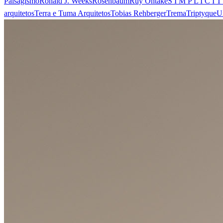
Paisagismo
Ronald J. Weeks
Rosenbaum
Ruy Ohtake
S I M P L I C I T
arquitetos
Terra e Tuma Arquitetos
Tobias Rehberger
Trema
Triptyque
U