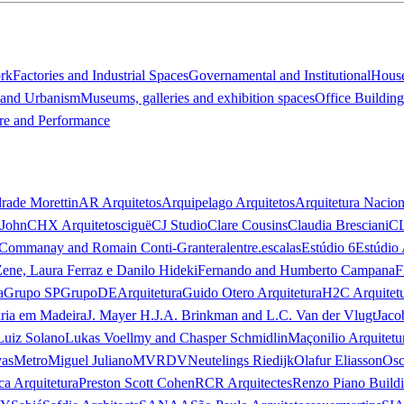
ork
Factories and Industrial Spaces
Governamental and Institutional
Hous
 and Urbanism
Museums, galleries and exhibition spaces
Office Building
re and Performance
rade Morettin
AR Arquitetos
Arquipelago Arquitetos
Arquitetura Nacion
 John
CHX Arquitetos
ciguë
CJ Studio
Clare Cousins
Claudia Bresciani
C
 Commanay and Romain Conti-Granteral
entre.escalas
Estúdio 6
Estúdio 
Zene, Laura Ferraz e Danilo Hideki
Fernando and Humberto Campana
F
a
Grupo SP
GrupoDEArquitetura
Guido Otero Arquitetura
H2C Arquitet
ria em Madeira
J. Mayer H.
J.A. Brinkman and L.C. Van der Vlugt
Jaco
Luiz Solano
Lukas Voellmy and Chasper Schmidlin
Maçonilio Arquitetu
vas
Metro
Miguel Juliano
MVRDV
Neutelings Riedijk
Olafur Eliasson
Osc
ca Arquitetura
Preston Scott Cohen
RCR Arquitectes
Renzo Piano Build