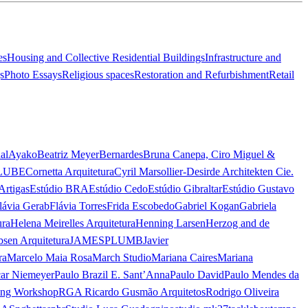
es
Housing and Collective Residential Buildings
Infrastructure and
s
Photo Essays
Religious spaces
Restoration and Refurbishment
Retail
al
Ayako
Beatriz Meyer
Bernardes
Bruna Canepa, Ciro Miguel &
LUBE
Cornetta Arquitetura
Cyril Marsollier-Desir
de Architekten Cie.
Artigas
Estúdio BRA
Estúdio Cedo
Estúdio Gibraltar
Estúdio Gustavo
lávia Gerab
Flávia Torres
Frida Escobedo
Gabriel Kogan
Gabriela
ura
Helena Meirelles Arquitetura
Henning Larsen
Herzog and de
bsen Arquitetura
JAMESPLUMB
Javier
ra
Marcelo Maia Rosa
March Studio
Mariana Caires
Mariana
ar Niemeyer
Paulo Brazil E. Sant’Anna
Paulo David
Paulo Mendes da
ing Workshop
RGA Ricardo Gusmão Arquitetos
Rodrigo Oliveira