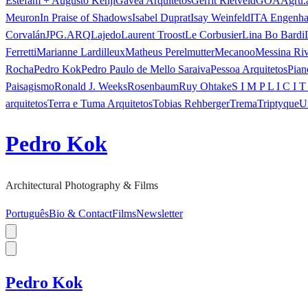
Estefam + Augusto Kenji
Gávea Arquitetos
Gerrit Rietveld
GOAA
gru.
Meuron
In Praise of Shadows
Isabel Duprat
Isay Weinfeld
ITA Engenha
Corvalán
JPG.ARQ
Lajedo
Laurent Troost
Le Corbusier
Lina Bo Bardi
Ferretti
Marianne Lardilleux
Matheus Perelmutter
Mecanoo
Messina Ri
Rocha
Pedro Kok
Pedro Paulo de Mello Saraiva
Pessoa Arquitetos
Pian
Paisagismo
Ronald J. Weeks
Rosenbaum
Ruy Ohtake
S I M P L I C I T
arquitetos
Terra e Tuma Arquitetos
Tobias Rehberger
Trema
Triptyque
U
Pedro Kok
Architectural Photography & Films
Português
Bio & Contact
Films
Newsletter
Pedro Kok