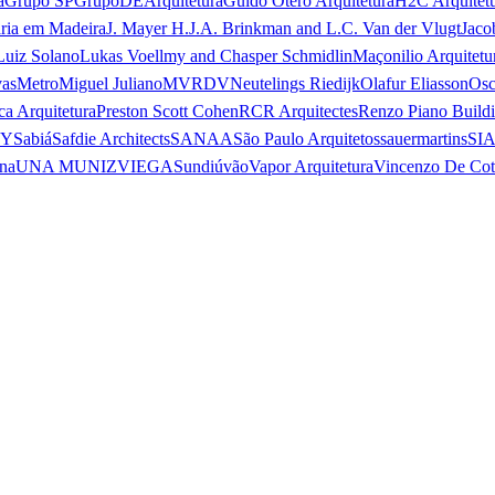
a
Grupo SP
GrupoDEArquitetura
Guido Otero Arquitetura
H2C Arquitet
ria em Madeira
J. Mayer H.
J.A. Brinkman and L.C. Van der Vlugt
Jaco
Luiz Solano
Lukas Voellmy and Chasper Schmidlin
Maçonilio Arquitetu
vas
Metro
Miguel Juliano
MVRDV
Neutelings Riedijk
Olafur Eliasson
Osc
ca Arquitetura
Preston Scott Cohen
RCR Arquitectes
Renzo Piano Build
 Y
Sabiá
Safdie Architects
SANAA
São Paulo Arquitetos
sauermartins
SI
na
UNA MUNIZVIEGAS
undiú
vão
Vapor Arquitetura
Vincenzo De Cot