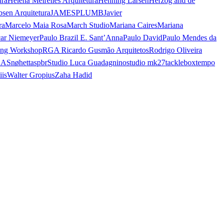
ura
Helena Meirelles Arquitetura
Henning Larsen
Herzog and de
bsen Arquitetura
JAMESPLUMB
Javier
ra
Marcelo Maia Rosa
March Studio
Mariana Caires
Mariana
ar Niemeyer
Paulo Brazil E. Sant’Anna
Paulo David
Paulo Mendes da
ing Workshop
RGA Ricardo Gusmão Arquitetos
Rodrigo Oliveira
AA
Snøhetta
spbr
Studio Luca Guadagnino
studio mk27
tacklebox
tempo
iis
Walter Gropius
Zaha Hadid