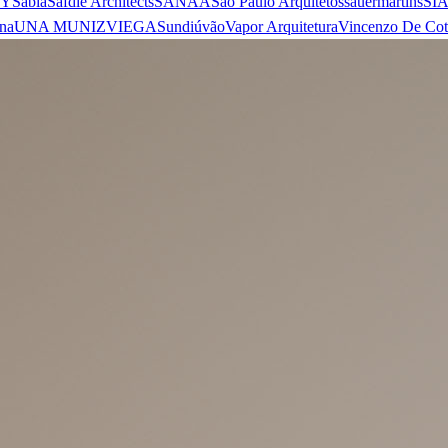
 Y
Sabiá
Safdie Architects
SANAA
São Paulo Arquitetos
sauermartins
SI
na
UNA MUNIZVIEGAS
undiú
vão
Vapor Arquitetura
Vincenzo De Cot