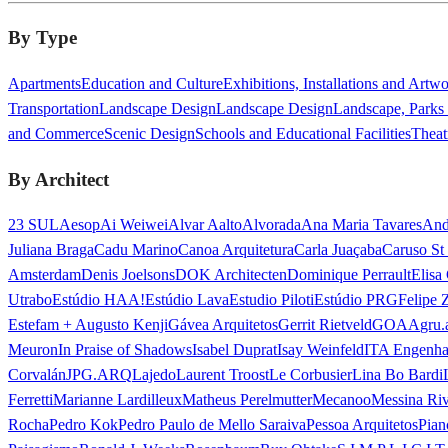
By Type
Apartments
Education and Culture
Exhibitions, Installations and Artw
Transportation
Landscape Design
Landscape Design
Landscape, Parks
and Commerce
Scenic Design
Schools and Educational Facilities
Theat
By Architect
23 SUL
Aesop
Ai Weiwei
Alvar Aalto
Alvorada
Ana Maria Tavares
And
Juliana Braga
Cadu Marino
Canoa Arquitetura
Carla Juaçaba
Caruso St
Amsterdam
Denis Joelsons
DOK Architecten
Dominique Perrault
Elisa
Utrabo
Estúdio HAA!
Estúdio Lava
Estudio Piloti
Estúdio PRG
Felipe 
Estefam + Augusto Kenji
Gávea Arquitetos
Gerrit Rietveld
GOAA
gru.
Meuron
In Praise of Shadows
Isabel Duprat
Isay Weinfeld
ITA Engenha
Corvalán
JPG.ARQ
Lajedo
Laurent Troost
Le Corbusier
Lina Bo Bardi
Ferretti
Marianne Lardilleux
Matheus Perelmutter
Mecanoo
Messina Ri
Rocha
Pedro Kok
Pedro Paulo de Mello Saraiva
Pessoa Arquitetos
Pian