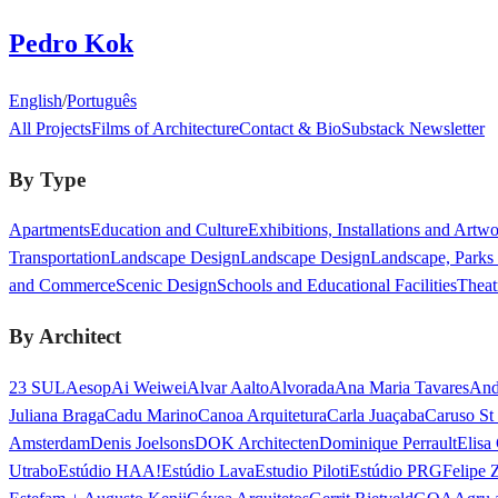
Pedro Kok
English
/
Português
All Projects
Films of Architecture
Contact & Bio
Substack Newsletter
By Type
Apartments
Education and Culture
Exhibitions, Installations and Artw
Transportation
Landscape Design
Landscape Design
Landscape, Parks
and Commerce
Scenic Design
Schools and Educational Facilities
Theat
By Architect
23 SUL
Aesop
Ai Weiwei
Alvar Aalto
Alvorada
Ana Maria Tavares
And
Juliana Braga
Cadu Marino
Canoa Arquitetura
Carla Juaçaba
Caruso St
Amsterdam
Denis Joelsons
DOK Architecten
Dominique Perrault
Elisa
Utrabo
Estúdio HAA!
Estúdio Lava
Estudio Piloti
Estúdio PRG
Felipe 