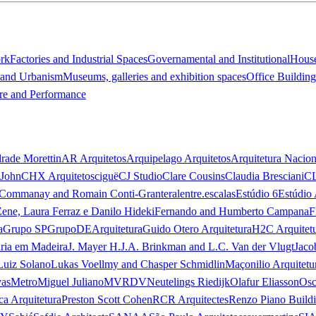
ork
Factories and Industrial Spaces
Governamental and Institutional
Hous
 and Urbanism
Museums, galleries and exhibition spaces
Office Building
re and Performance
rade Morettin
AR Arquitetos
Arquipelago Arquitetos
Arquitetura Nacion
 John
CHX Arquitetos
ciguë
CJ Studio
Clare Cousins
Claudia Bresciani
C
 Commanay and Romain Conti-Granteral
entre.escalas
Estúdio 6
Estúdio 
Zene, Laura Ferraz e Danilo Hideki
Fernando and Humberto Campana
F
a
Grupo SP
GrupoDEArquitetura
Guido Otero Arquitetura
H2C Arquitet
ria em Madeira
J. Mayer H.
J.A. Brinkman and L.C. Van der Vlugt
Jaco
Luiz Solano
Lukas Voellmy and Chasper Schmidlin
Maçonilio Arquitetu
vas
Metro
Miguel Juliano
MVRDV
Neutelings Riedijk
Olafur Eliasson
Osc
ca Arquitetura
Preston Scott Cohen
RCR Arquitectes
Renzo Piano Build