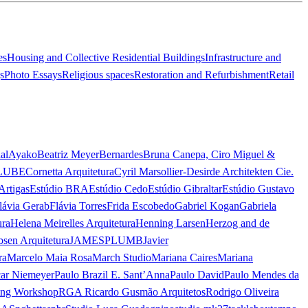
es
Housing and Collective Residential Buildings
Infrastructure and
s
Photo Essays
Religious spaces
Restoration and Refurbishment
Retail
al
Ayako
Beatriz Meyer
Bernardes
Bruna Canepa, Ciro Miguel &
LUBE
Cornetta Arquitetura
Cyril Marsollier-Desir
de Architekten Cie.
Artigas
Estúdio BRA
Estúdio Cedo
Estúdio Gibraltar
Estúdio Gustavo
lávia Gerab
Flávia Torres
Frida Escobedo
Gabriel Kogan
Gabriela
ura
Helena Meirelles Arquitetura
Henning Larsen
Herzog and de
bsen Arquitetura
JAMESPLUMB
Javier
ra
Marcelo Maia Rosa
March Studio
Mariana Caires
Mariana
ar Niemeyer
Paulo Brazil E. Sant’Anna
Paulo David
Paulo Mendes da
ing Workshop
RGA Ricardo Gusmão Arquitetos
Rodrigo Oliveira