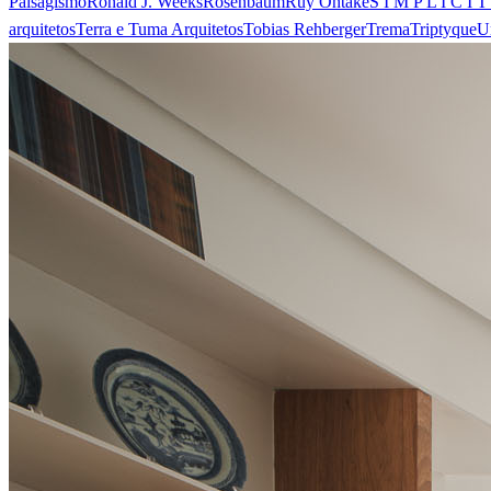
Paisagismo
Ronald J. Weeks
Rosenbaum
Ruy Ohtake
S I M P L I C I T
arquitetos
Terra e Tuma Arquitetos
Tobias Rehberger
Trema
Triptyque
U