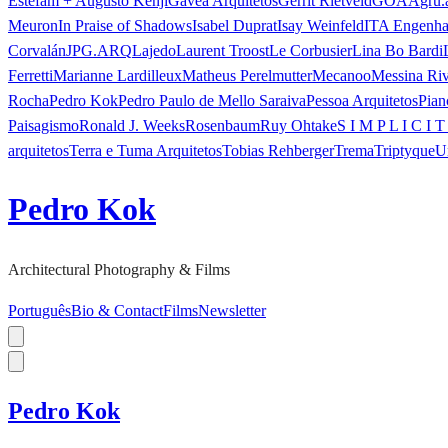
Estefam + Augusto Kenji
Gávea Arquitetos
Gerrit Rietveld
GOAA
gru.
Meuron
In Praise of Shadows
Isabel Duprat
Isay Weinfeld
ITA Engenha
Corvalán
JPG.ARQ
Lajedo
Laurent Troost
Le Corbusier
Lina Bo Bardi
Ferretti
Marianne Lardilleux
Matheus Perelmutter
Mecanoo
Messina Ri
Rocha
Pedro Kok
Pedro Paulo de Mello Saraiva
Pessoa Arquitetos
Pian
Paisagismo
Ronald J. Weeks
Rosenbaum
Ruy Ohtake
S I M P L I C I T
arquitetos
Terra e Tuma Arquitetos
Tobias Rehberger
Trema
Triptyque
U
Pedro Kok
Architectural Photography & Films
Português
Bio & Contact
Films
Newsletter
Pedro Kok