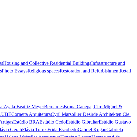
es
Housing and Collective Residential Buildings
Infrastructure and
s
Photo Essays
Religious spaces
Restoration and Refurbishment
Retail
al
Ayako
Beatriz Meyer
Bernardes
Bruna Canepa, Ciro Miguel &
LUBE
Cornetta Arquitetura
Cyril Marsollier-Desir
de Architekten Cie.
Artigas
Estúdio BRA
Estúdio Cedo
Estúdio Gibraltar
Estúdio Gustavo
lávia Gerab
Flávia Torres
Frida Escobedo
Gabriel Kogan
Gabriela