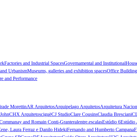
ork
Factories and Industrial Spaces
Governamental and Institutional
Hous
 and Urbanism
Museums, galleries and exhibition spaces
Office Building
re and Performance
rade Morettin
AR Arquitetos
Arquipelago Arquitetos
Arquitetura Nacion
 John
CHX Arquitetos
ciguë
CJ Studio
Clare Cousins
Claudia Bresciani
C
 Commanay and Romain Conti-Granteral
entre.escalas
Estúdio 6
Estúdio 
Zene, Laura Ferraz e Danilo Hideki
Fernando and Humberto Campana
F