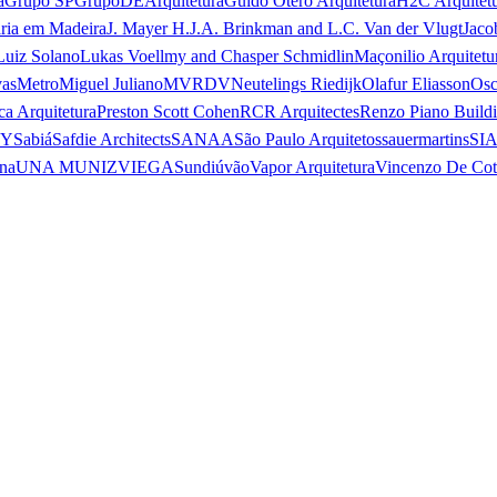
a
Grupo SP
GrupoDEArquitetura
Guido Otero Arquitetura
H2C Arquitet
ria em Madeira
J. Mayer H.
J.A. Brinkman and L.C. Van der Vlugt
Jaco
Luiz Solano
Lukas Voellmy and Chasper Schmidlin
Maçonilio Arquitetu
vas
Metro
Miguel Juliano
MVRDV
Neutelings Riedijk
Olafur Eliasson
Osc
ca Arquitetura
Preston Scott Cohen
RCR Arquitectes
Renzo Piano Build
 Y
Sabiá
Safdie Architects
SANAA
São Paulo Arquitetos
sauermartins
SI
na
UNA MUNIZVIEGAS
undiú
vão
Vapor Arquitetura
Vincenzo De Cot