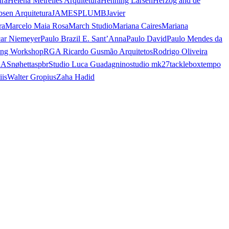
ura
Helena Meirelles Arquitetura
Henning Larsen
Herzog and de
bsen Arquitetura
JAMESPLUMB
Javier
ra
Marcelo Maia Rosa
March Studio
Mariana Caires
Mariana
ar Niemeyer
Paulo Brazil E. Sant’Anna
Paulo David
Paulo Mendes da
ing Workshop
RGA Ricardo Gusmão Arquitetos
Rodrigo Oliveira
AA
Snøhetta
spbr
Studio Luca Guadagnino
studio mk27
tacklebox
tempo
iis
Walter Gropius
Zaha Hadid