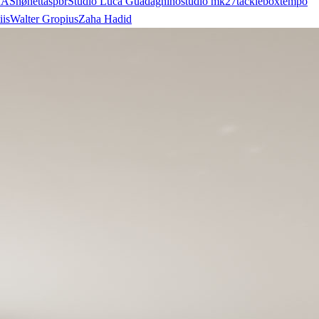
AA
Snøhetta
spbr
Studio Luca Guadagnino
studio mk27
tacklebox
tempo
iis
Walter Gropius
Zaha Hadid