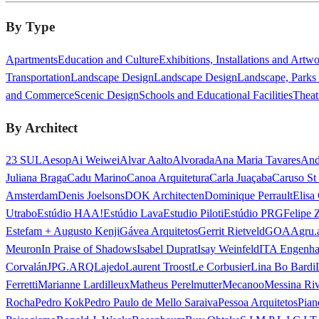
By Type
Apartments
Education and Culture
Exhibitions, Installations and Artw
Transportation
Landscape Design
Landscape Design
Landscape, Parks
and Commerce
Scenic Design
Schools and Educational Facilities
Theat
By Architect
23 SUL
Aesop
Ai Weiwei
Alvar Aalto
Alvorada
Ana Maria Tavares
And
Juliana Braga
Cadu Marino
Canoa Arquitetura
Carla Juaçaba
Caruso St
Amsterdam
Denis Joelsons
DOK Architecten
Dominique Perrault
Elisa
Utrabo
Estúdio HAA!
Estúdio Lava
Estudio Piloti
Estúdio PRG
Felipe 
Estefam + Augusto Kenji
Gávea Arquitetos
Gerrit Rietveld
GOAA
gru.
Meuron
In Praise of Shadows
Isabel Duprat
Isay Weinfeld
ITA Engenha
Corvalán
JPG.ARQ
Lajedo
Laurent Troost
Le Corbusier
Lina Bo Bardi
Ferretti
Marianne Lardilleux
Matheus Perelmutter
Mecanoo
Messina Ri
Rocha
Pedro Kok
Pedro Paulo de Mello Saraiva
Pessoa Arquitetos
Pian