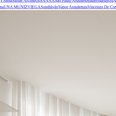
 Y
Sabiá
Safdie Architects
SANAA
São Paulo Arquitetos
sauermartins
SI
na
UNA MUNIZVIEGAS
undiú
vão
Vapor Arquitetura
Vincenzo De Cot