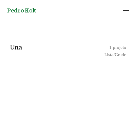
Pedro Kok
Una
1 projeto
Lista
/
Grade
Edifício Huma Klabin em São Paulo, por UNA
2017