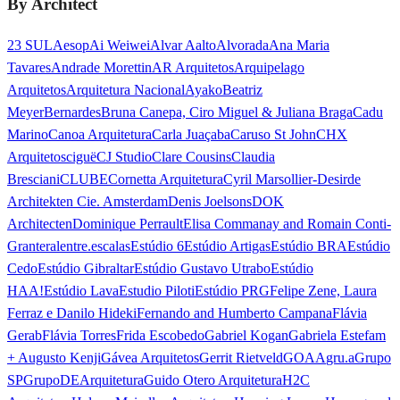
By Architect
23 SUL
Aesop
Ai Weiwei
Alvar Aalto
Alvorada
Ana Maria
Tavares
Andrade Morettin
AR Arquitetos
Arquipelago
Arquitetos
Arquitetura Nacional
Ayako
Beatriz
Meyer
Bernardes
Bruna Canepa, Ciro Miguel & Juliana Braga
Cadu
Marino
Canoa Arquitetura
Carla Juaçaba
Caruso St John
CHX
Arquitetos
ciguë
CJ Studio
Clare Cousins
Claudia
Bresciani
CLUBE
Cornetta Arquitetura
Cyril Marsollier-Desir
de
Architekten Cie. Amsterdam
Denis Joelsons
DOK
Architecten
Dominique Perrault
Elisa Commanay and Romain Conti-
Granteral
entre.escalas
Estúdio 6
Estúdio Artigas
Estúdio BRA
Estúdio
Cedo
Estúdio Gibraltar
Estúdio Gustavo Utrabo
Estúdio
HAA!
Estúdio Lava
Estudio Piloti
Estúdio PRG
Felipe Zene, Laura
Ferraz e Danilo Hideki
Fernando and Humberto Campana
Flávia
Gerab
Flávia Torres
Frida Escobedo
Gabriel Kogan
Gabriela Estefam
+ Augusto Kenji
Gávea Arquitetos
Gerrit Rietveld
GOAA
gru.a
Grupo
SP
GrupoDEArquitetura
Guido Otero Arquitetura
H2C