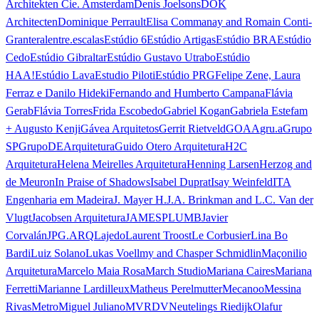
Architekten Cie. Amsterdam
Denis Joelsons
DOK
Architecten
Dominique Perrault
Elisa Commanay and Romain Conti-
Granteral
entre.escalas
Estúdio 6
Estúdio Artigas
Estúdio BRA
Estúdio
Cedo
Estúdio Gibraltar
Estúdio Gustavo Utrabo
Estúdio
HAA!
Estúdio Lava
Estudio Piloti
Estúdio PRG
Felipe Zene, Laura
Ferraz e Danilo Hideki
Fernando and Humberto Campana
Flávia
Gerab
Flávia Torres
Frida Escobedo
Gabriel Kogan
Gabriela Estefam
+ Augusto Kenji
Gávea Arquitetos
Gerrit Rietveld
GOAA
gru.a
Grupo
SP
GrupoDEArquitetura
Guido Otero Arquitetura
H2C
Arquitetura
Helena Meirelles Arquitetura
Henning Larsen
Herzog and
de Meuron
In Praise of Shadows
Isabel Duprat
Isay Weinfeld
ITA
Engenharia em Madeira
J. Mayer H.
J.A. Brinkman and L.C. Van der
Vlugt
Jacobsen Arquitetura
JAMESPLUMB
Javier
Corvalán
JPG.ARQ
Lajedo
Laurent Troost
Le Corbusier
Lina Bo
Bardi
Luiz Solano
Lukas Voellmy and Chasper Schmidlin
Maçonilio
Arquitetura
Marcelo Maia Rosa
March Studio
Mariana Caires
Mariana
Ferretti
Marianne Lardilleux
Matheus Perelmutter
Mecanoo
Messina
Rivas
Metro
Miguel Juliano
MVRDV
Neutelings Riedijk
Olafur