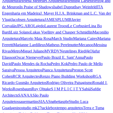
Arquitetura
Helena Meirelles Arquitetura
Henning Larsen
Herzog and
de Meuron
In Praise of Shadows
Isabel Duprat
Isay Weinfeld
ITA
Engenharia em Madeira
J. Mayer H.
J.A. Brinkman and L.C. Van der
Vlugt
Jacobsen Arquitetura
JAMESPLUMB
Javier
Corvalán
JPG.ARQ
Lajedo
Laurent Troost
Le Corbusier
Lina Bo
Bardi
Luiz Solano
Lukas Voellmy and Chasper Schmidlin
Maçonilio
Arquitetura
Marcelo Maia Rosa
March Studio
Mariana Caires
Mariana
Ferretti
Marianne Lardilleux
Matheus Perelmutter
Mecanoo
Messina
Rivas
Metro
Miguel Juliano
MVRDV
Neutelings Riedijk
Olafur
Eliasson
Oscar Niemeyer
Paulo Brazil E. Sant’Anna
Paulo
David
Paulo Mendes da Rocha
Pedro Kok
Pedro Paulo de Mello
Saraiva
Pessoa Arquitetos
Pianca Arquitetura
Preston Scott
Cohen
RCR Arquitectes
Renzo Piano Building Workshop
RGA
Ricardo Gusmão Arquitetos
Rodrigo Oliveira Paisagismo
Ronald J.
Weeks
Rosenbaum
Ruy Ohtake
S I M P L I C I T Y
Sabiá
Safdie
Architects
SANAA
São Paulo
Arquitetos
sauermartins
SIAA
Snøhetta
spbr
Studio Luca
Guadagnino
studio mk27
tacklebox
tempo arquitetos
Terra e Tuma