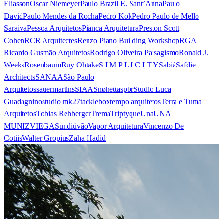
Eliasson
Oscar Niemeyer
Paulo Brazil E. Sant’Anna
Paulo
David
Paulo Mendes da Rocha
Pedro Kok
Pedro Paulo de Mello
Saraiva
Pessoa Arquitetos
Pianca Arquitetura
Preston Scott
Cohen
RCR Arquitectes
Renzo Piano Building Workshop
RGA
Ricardo Gusmão Arquitetos
Rodrigo Oliveira Paisagismo
Ronald J.
Weeks
Rosenbaum
Ruy Ohtake
S I M P L I C I T Y
Sabiá
Safdie
Architects
SANAA
São Paulo
Arquitetos
sauermartins
SIAA
Snøhetta
spbr
Studio Luca
Guadagnino
studio mk27
tacklebox
tempo arquitetos
Terra e Tuma
Arquitetos
Tobias Rehberger
Trema
Triptyque
Una
UNA
MUNIZVIEGAS
undiú
vão
Vapor Arquitetura
Vincenzo De
Cotiis
Walter Gropius
Zaha Hadid