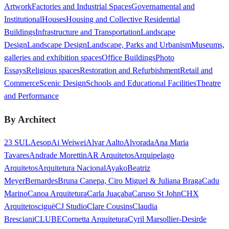
Artwork
Factories and Industrial Spaces
Governamental and
Institutional
Houses
Housing and Collective Residential
Buildings
Infrastructure and Transportation
Landscape
Design
Landscape Design
Landscape, Parks and Urbanism
Museums,
galleries and exhibition spaces
Office Buildings
Photo
Essays
Religious spaces
Restoration and Refurbishment
Retail and
Commerce
Scenic Design
Schools and Educational Facilities
Theatre
and Performance
By Architect
23 SUL
Aesop
Ai Weiwei
Alvar Aalto
Alvorada
Ana Maria
Tavares
Andrade Morettin
AR Arquitetos
Arquipelago
Arquitetos
Arquitetura Nacional
Ayako
Beatriz
Meyer
Bernardes
Bruna Canepa, Ciro Miguel & Juliana Braga
Cadu
Marino
Canoa Arquitetura
Carla Juaçaba
Caruso St John
CHX
Arquitetos
ciguë
CJ Studio
Clare Cousins
Claudia
Bresciani
CLUBE
Cornetta Arquitetura
Cyril Marsollier-Desir
de