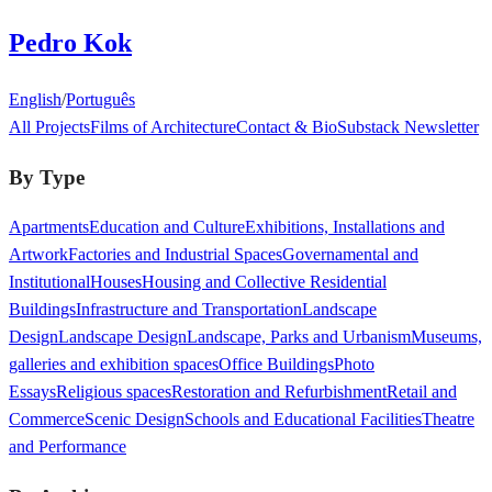
Pedro Kok
English
/
Português
All Projects
Films of Architecture
Contact & Bio
Substack Newsletter
By Type
Apartments
Education and Culture
Exhibitions, Installations and
Artwork
Factories and Industrial Spaces
Governamental and
Institutional
Houses
Housing and Collective Residential
Buildings
Infrastructure and Transportation
Landscape
Design
Landscape Design
Landscape, Parks and Urbanism
Museums,
galleries and exhibition spaces
Office Buildings
Photo
Essays
Religious spaces
Restoration and Refurbishment
Retail and
Commerce
Scenic Design
Schools and Educational Facilities
Theatre
and Performance