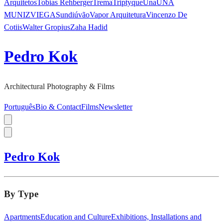
Arquitetos
Tobias Rehberger
Trema
Triptyque
Una
UNA
MUNIZVIEGAS
undiú
vão
Vapor Arquitetura
Vincenzo De
Cotiis
Walter Gropius
Zaha Hadid
Pedro Kok
Architectural Photography & Films
Português
Bio & Contact
Films
Newsletter
Pedro Kok
By Type
Apartments
Education and Culture
Exhibitions, Installations and